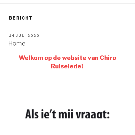
BERICHT
GEPLAATST
14 JULI 2020
OP
Home
Welkom op de website van Chiro
Ruiselede!